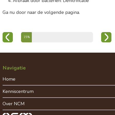
Afbraak door bacteriën: Denitrificatie
Ga nu door naar de volgende pagina.
Voortgang hoofdstuk organische stof
15%
Navigatie
Home
Kenniscentrum
Over NCM