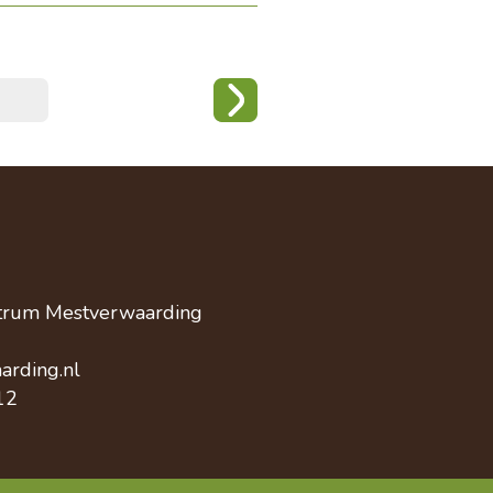
trum Mestverwaarding
arding.nl
12