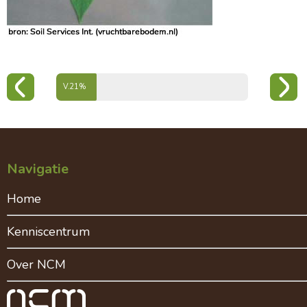
Voortgang hoofdstuk spoorelementen
21%
Navigatie
Home
Kenniscentrum
Over NCM